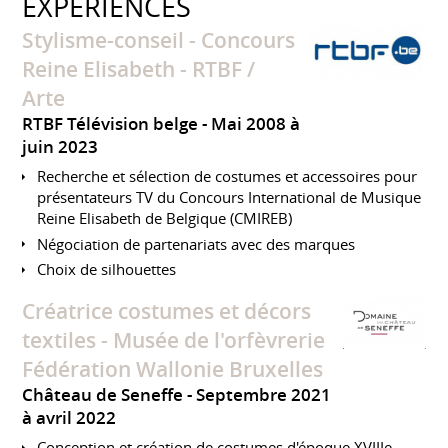
EXPÉRIENCES
Stylisme-conseil - Concours
Reine Elisabeth - RTBF /
Arte
RTBF Télévision belge
Mai 2008 à
juin 2023
Recherche et sélection de costumes et accessoires pour
présentateurs TV du Concours International de Musique
Reine Elisabeth de Belgique (CMIREB)
Négociation de partenariats avec des marques
Choix de silhouettes
Créatrice costumes et décors
textiles - Musée de l'orfèvrerie
Fédération Wallonie Bruxelles
Château de Seneffe
Septembre 2021
à avril 2022
Conception et création de costumes d'époque XVIIIe